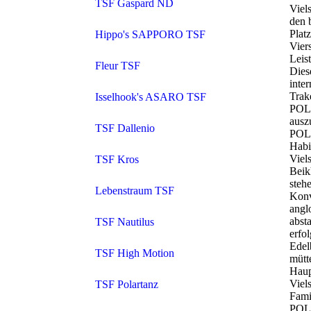
TSF Gaspard ND
Viels
den 
Plat
Hippo's SAPPORO TSF
Vier
Leis
Fleur TSF
Dies
inter
Trak
Isselhook's ASARO TSF
POL
ausz
TSF Dallenio
POLA
Habi
Viels
TSF Kros
Beik
steh
Lebenstraum TSF
Konv
angl
abst
TSF Nautilus
erfo
Edel
TSF High Motion
mütt
Haup
Viel
TSF Polartanz
Fami
POLA