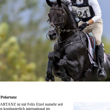
Polartanz
RTANZ ist mit Felix Etzel numehr seit
n kontinuierlich international im