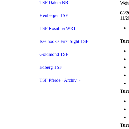
TSF Dalera BB
Weit
08/2
Heuberger TSF
11/2
TSF Rosafina WRT
Turn
Isselhook's First Sight TSF
Goldmond TSF
Edberg TSF
TSF Pferde - Archiv
Turn
Auswahl ehemaliger TSF - Pferde
Isselhook's Iroko TSF
Auswahl ehemaliger TSF-Leistungspferde - Teil 2
Turn