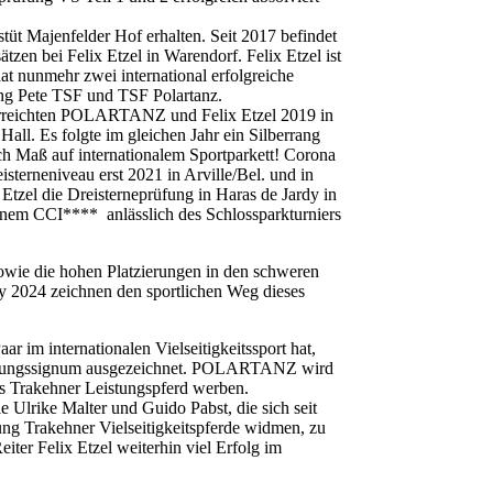
üt Majenfelder Hof erhalten. Seit 2017 befindet
en bei Felix Etzel in Warendorf. Felix Etzel ist
t nunmehr zwei international erfolgreiche
ing Pete TSF und TSF Polartanz.
u erreichten POLARTANZ und Felix Etzel 2019 in
l. Es folgte im gleichen Jahr ein Silberrang
ch Maß auf internationalem Sportparkett! Corona
isterneniveau erst 2021 in Arville/Bel. und in
el die Dreisterneprüfung in Haras de Jardy in
inem CCI**** anlässlich des Schlossparkturniers
sowie die hohen Platzierungen in den schweren
ry 2024 zeichnen den sportlichen Weg dieses
ar im internationalen Vielseitigkeitssport hat,
tungssignum ausgezeichnet. POLARTANZ wird
s Trakehner Leistungspferd werben.
e Ulrike Malter und Guido Pabst, die sich seit
ung Trakehner Vielseitigkeitspferde widmen, zu
ter Felix Etzel weiterhin viel Erfolg im