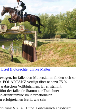
 Etzel (Fotorechte: Ulrike Malter)
gezogen. Im fallenden Mutterstamm finden sich so
er xx. POLARTANZ verfügt über nahezu 75 %
 arabischen Vollblutahnen. Er entstammt
s führt der fallende Stamm zur Trakehner
olarfahrtfamilie im internationalen
n erfolgreichen Beritt wie sein
üfung VS Teil 1 und 2 erfolgreich absolviert