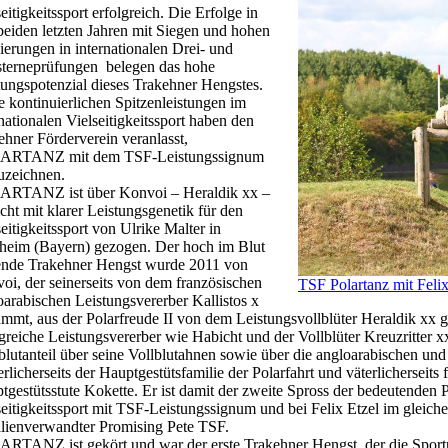
eitigkeitssport erfolgreich. Die Erfolge in
beiden letzten Jahren mit Siegen und hohen
zierungen in internationalen Drei- und
sterneprüfungen belegen das hohe
tungspotenzial dieses Trakehner Hengstes.
e kontinuierlichen Spitzenleistungen im
nationalen Vielseitigkeitssport haben den
ehner Förderverein veranlasst,
ARTANZ mit dem TSF-Leistungssignum
uzeichnen.
RTANZ ist über Konvoi – Heraldik xx –
cht mit klarer Leistungsgenetik für den
eitigkeitssport von Ulrike Malter in
heim (Bayern) gezogen. Der hoch im Blut
ende Trakehner Hengst wurde 2011 von
oi, der seinerseits von dem französischen
TSF Polartanz mit Felix
oarabischen Leistungsvererber Kallistos x
ammt, aus der Polarfreude II von dem Leistungsvollblüter Heraldik xx 
lgreiche Leistungsvererber wie Habicht und der Vollblüter Kreuzritt
blutanteil über seine Vollblutahnen sowie über die angloarabischen und
erlicherseits der Hauptgestütsfamilie der Polarfahrt und väterlicherseit
tgestütsstute Kokette. Er ist damit der zweite Spross der bedeutenden P
seitigkeitssport mit TSF-Leistungssignum und bei Felix Etzel im gleiche
lienverwandter Promising Pete TSF.
RTANZ ist gekört und war der erste Trakehner Hengst, der die Sportpr