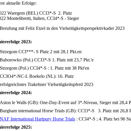
ere aktuelle Erfolge:
022 Waregem (BEL) CCI3*-S 2. Platz
022 Montelibretti, Italien, CCI4*-S - Sieger
Berufung mit Felix Etzel in den Vielseitigkeitsperspektivkader 2023
iererfolge 2023:
Strzegom CCI***- S Platz 2 mit 28,1 Pkt.en
Baborowko (Pol.) CCI3*-S 1. Platz mit 23,7 Pkt.'e
Strzegom (Pol.) CCI4*-S : 1. Platz mit 38 Pkt'en
CCIO4*-NC-L Boekelo (NL): 16. Platz
erfolgreichstes Trakehner Vielseitigkeitspferd 2023
iererfolge 2024:
Aston le Walls (GB): One-Day-Event auf 3*-Niveau, Sieger mit 28,4 
Burgham international Horse Trials (GB): CCI3*-S 3. Platz mit 26,8 P
NAF International Hartpury Horse Trials
: CCI4*-S ; 4. Platz bei 96 St
iererfolge 2025: