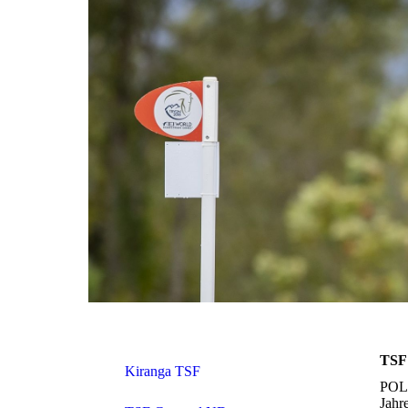
TSF 
Kiranga TSF
POLA
Jahre