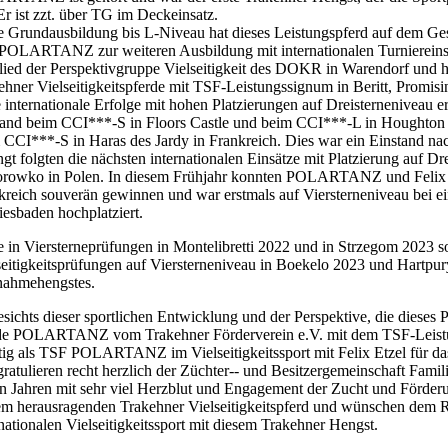
 Er ist zzt. über TG im Deckeinsatz.
e Grundausbildung bis L-Niveau hat dieses Leistungspferd auf dem Gest
 POLARTANZ zur weiteren Ausbildung mit internationalen Turniereinsätz
lied der Perspektivgruppe Vielseitigkeit des DOKR in Warendorf und ha
ehner Vielseitigkeitspferde mit TSF-Leistungssignum in Beritt, Promis
e internationale Erfolge mit hohen Platzierungen auf Dreisternenivea
and beim CCI***-S in Floors Castle und beim CCI***-L in Houghton Hal
 CCI***-S in Haras des Jardy in Frankreich. Dies war ein Einstand na
ngt folgten die nächsten internationalen Einsätze mit Platzierung auf Dre
rowko in Polen. In diesem Frühjahr konnten POLARTANZ und Felix Etz
kreich souverän gewinnen und war erstmals auf Viersterneniveau bei e
iesbaden hochplatziert.
e in Viersterneprüfungen in Montelibretti 2022 und in Strzegom 2023 
seitigkeitsprüfungen auf Viersterneniveau in Boekelo 2023 und Hartpu
ahmehengstes.
sichts dieser sportlichen Entwicklung und der Perspektive, die dieses Pa
e POLARTANZ vom Trakehner Förderverein e.V. mit dem TSF-Leis
tig als TSF POLARTANZ im Vielseitigkeitssport mit Felix Etzel für da
gratulieren recht herzlich der Züchter-- und Besitzergemeinschaft Famili
en Jahren mit sehr viel Herzblut und Engagement der Zucht und Förder
em herausragenden Trakehner Vielseitigkeitspferd und wünschen dem Rei
rnationalen Vielseitigkeitssport mit diesem Trakehner Hengst.