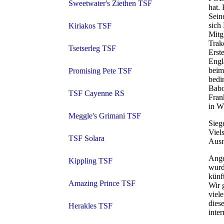
Sweetwater's Ziethen TSF
hat.
Sein
sich
Kiriakos TSF
Mitg
Trak
Tsetserleg TSF
Erst
Engl
beim
Promising Pete TSF
bedi
Babo
TSF Cayenne RS
Fran
in W
Meggle's Grimani TSF
Sieg
Viel
TSF Solara
Ausn
Ange
Kippling TSF
wurd
künf
Amazing Prince TSF
Wir 
viel
dies
Herakles TSF
inte