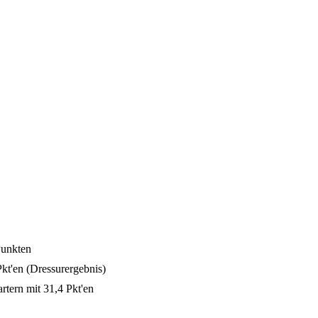
Punkten
kt'en (Dressurergebnis)
artern mit 31,4 Pkt'en